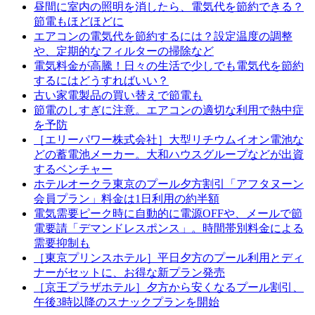
昼間に室内の照明を消したら、電気代を節約できる？
節電もほどほどに
エアコンの電気代を節約するには？設定温度の調整
や、定期的なフィルターの掃除など
電気料金が高騰！日々の生活で少しでも電気代を節約
するにはどうすればいい？
古い家電製品の買い替えで節電も
節電のしすぎに注意。エアコンの適切な利用で熱中症
を予防
［エリーパワー株式会社］大型リチウムイオン電池な
どの蓄電池メーカー。大和ハウスグループなどが出資
するベンチャー
ホテルオークラ東京のプール夕方割引「アフタヌーン
会員プラン」料金は1日利用の約半額
電気需要ピーク時に自動的に電源OFFや、メールで節
電要請「デマンドレスポンス」。時間帯別料金による
需要抑制も
［東京プリンスホテル］平日夕方のプール利用とディ
ナーがセットに、お得な新プラン発売
［京王プラザホテル］夕方から安くなるプール割引、
午後3時以降のスナックプランを開始