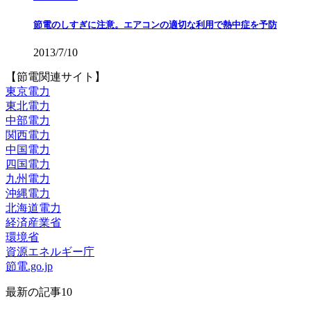
節電のしすぎに注意。エアコンの適切な利用で熱中症を予防
2013/7/10
【節電関連サイト】
東京電力
東北電力
中部電力
関西電力
中国電力
四国電力
九州電力
沖縄電力
北海道電力
経済産業省
環境省
資源エネルギー庁
節電.go.jp
最新の記事10