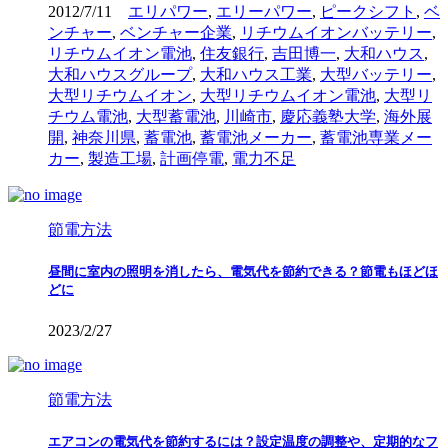
2012/7/11
エリパワー
,
エリーパワー
,
ピークシフト
,
ベ
ンチャー
,
ベンチャー企業
,
リチウムイオンバッテリー
,
リチウムイオン電池
,
住友銀行
,
吉田博一
,
大和ハウス
,
大和ハウスグループ
,
大和ハウス工業
,
大型バッテリー
,
大型リチウムイオン
,
大型リチウムイオン電池
,
大型リ
チウム電池
,
大型蓄電池
,
川崎市
,
慶応義塾大学
,
海外展
開
,
神奈川県
,
蓄電池
,
蓄電池メーカー
,
蓄電池専業メー
カー
,
製造工場
,
計画停電
,
電力不足
節電方法
昼間に室内の照明を消したら、電気代を節約できる？節電もほどほ
どに
2023/2/27
節電方法
エアコンの電気代を節約するには？設定温度の調整や、定期的なフ