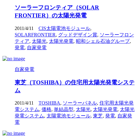
ソーラーフロンティア（SOLAR
FRONTIER）の太陽光発電
2011/4/11
CIS太陽電池モジュール
,
SOLARFRONTIER
,
グッドデザイン賞
,
ソーラーフロン
ティア
,
太陽光
,
太陽光発電
,
昭和シェル石油グループ
,
発電
,
自家発電
自家発電
東芝（TOSHIBA）の住宅用太陽光発電システ
ム
2011/4/11
TOSHIBA
,
ソーラーパネル
,
住宅用太陽光発
電システム
,
価格
,
単結晶型
,
太陽光
,
太陽光発電
,
太陽光
発電システム
,
太陽電池モジュール
,
東芝
,
発電
,
自家発
電