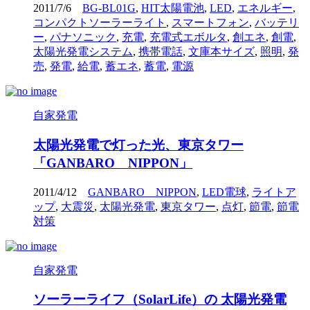
2011/7/6
BG-BL01G
,
HIT太陽電池
,
LED
,
エネルギー
,
コンパクトソーラーライト
,
スマートフォン
,
バッテリ
ー
,
パナソニック
,
充電
,
充電式エボルタ
,
創エネ
,
創電
,
太陽光発電システム
,
携帯電話
,
文庫本サイズ
,
照明
,
発
売
,
発電
,
給電
,
蓄エネ
,
蓄電
,
電源
自家発電
太陽光発電で灯った光、東京タワー
「GANBARO NIPPON」
2011/4/12
GANBARO NIPPON
,
LED電球
,
ライトア
ップ
,
大震災
,
太陽光発電
,
東京タワー
,
点灯
,
節電
,
節電
対策
自家発電
ソーラーライフ（SolarLife）の 太陽光発電