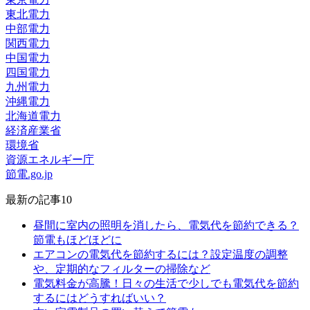
東北電力
中部電力
関西電力
中国電力
四国電力
九州電力
沖縄電力
北海道電力
経済産業省
環境省
資源エネルギー庁
節電.go.jp
最新の記事10
昼間に室内の照明を消したら、電気代を節約できる？
節電もほどほどに
エアコンの電気代を節約するには？設定温度の調整
や、定期的なフィルターの掃除など
電気料金が高騰！日々の生活で少しでも電気代を節約
するにはどうすればいい？