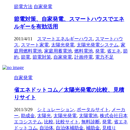
節電方法
自家発電
節電対策、自家発電、スマートハウスでエネ
ルギーを有効活用
2011/4/11
スマートエネルギーハウス
,
スマートハウ
ス
,
スマート家電
,
太陽光発電
,
太陽光発電システム
,
家
庭用燃料電池
,
家庭用蓄電池
,
燃料電池
,
発電
,
省エネ
,
節
約
,
節電
,
節電対策
,
自家発電
,
計画停電
,
電力不足
自家発電
省エネドットコム／太陽光発電の比較、見積
りサイト
2011/3/29
シミュレーション
,
ポータルサイト
,
メーカ
ー
,
助成金
,
太陽光
,
太陽光発電
,
太陽電池
,
株式会社日本
エコシステム
,
比較
,
比較サイト
,
無料診断
,
発電
,
省エネ
ドットコム
,
自治体
,
自治体補助金
,
補助金
,
見積り