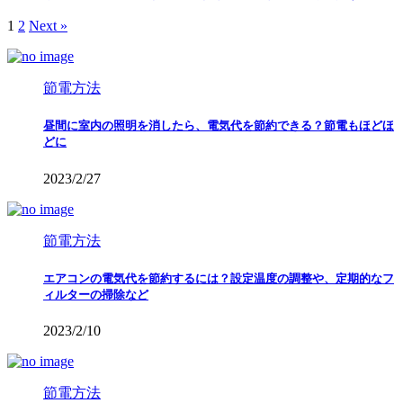
1
2
Next »
節電方法
昼間に室内の照明を消したら、電気代を節約できる？節電もほどほ
どに
2023/2/27
節電方法
エアコンの電気代を節約するには？設定温度の調整や、定期的なフ
ィルターの掃除など
2023/2/10
節電方法