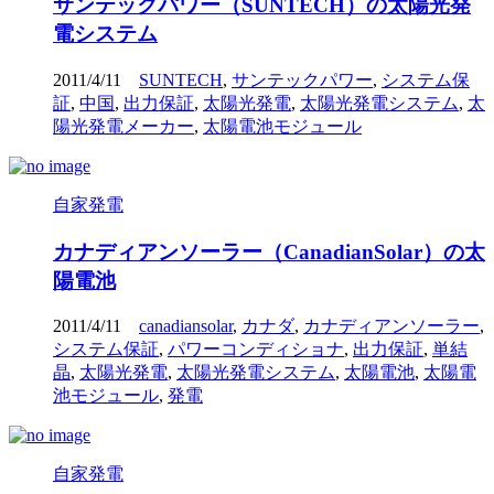
サンテックパワー（SUNTECH）の太陽光発
電システム
2011/4/11
SUNTECH
,
サンテックパワー
,
システム保
証
,
中国
,
出力保証
,
太陽光発電
,
太陽光発電システム
,
太
陽光発電メーカー
,
太陽電池モジュール
自家発電
カナディアンソーラー（CanadianSolar）の太
陽電池
2011/4/11
canadiansolar
,
カナダ
,
カナディアンソーラー
,
システム保証
,
パワーコンディショナ
,
出力保証
,
単結
晶
,
太陽光発電
,
太陽光発電システム
,
太陽電池
,
太陽電
池モジュール
,
発電
自家発電