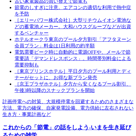
古い家電製品の買い替えで節電も
節電のしすぎに注意。エアコンの適切な利用で熱中症
を予防
［エリーパワー株式会社］大型リチウムイオン電池な
どの蓄電池メーカー。大和ハウスグループなどが出資
するベンチャー
ホテルオークラ東京のプール夕方割引「アフタヌーン
会員プラン」料金は1日利用の約半額
電気需要ピーク時に自動的に電源OFFや、メールで節
電要請「デマンドレスポンス」。時間帯別料金による
需要抑制も
［東京プリンスホテル］平日夕方のプール利用とディ
ナーがセットに、お得な新プラン発売
［京王プラザホテル］夕方から安くなるプール割引、
午後3時以降のスナックプランを開始
計画停電への対策、大規模停電を回避するためのさまざまな
方法、電力の確保、自家発電設備、電力供給に左右されない
生き方・事業計画など
これからの「節電」の話をしよう-いまを生き延び
るための雑学