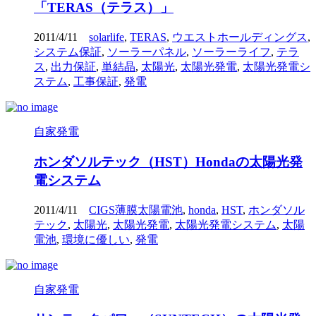
「TERAS（テラス）」
2011/4/11
solarlife
,
TERAS
,
ウエストホールディングス
,
システム保証
,
ソーラーパネル
,
ソーラーライフ
,
テラ
ス
,
出力保証
,
単結晶
,
太陽光
,
太陽光発電
,
太陽光発電シ
ステム
,
工事保証
,
発電
自家発電
ホンダソルテック（HST）Hondaの太陽光発
電システム
2011/4/11
CIGS薄膜太陽電池
,
honda
,
HST
,
ホンダソル
テック
,
太陽光
,
太陽光発電
,
太陽光発電システム
,
太陽
電池
,
環境に優しい
,
発電
自家発電