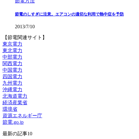
節電方法
節電のしすぎに注意。エアコンの適切な利用で熱中症を予防
2013/7/10
【節電関連サイト】
東京電力
東北電力
中部電力
関西電力
中国電力
四国電力
九州電力
沖縄電力
北海道電力
経済産業省
環境省
資源エネルギー庁
節電.go.jp
最新の記事10