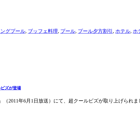
ミングプール
,
ブッフェ料理
,
プール
,
プール夕方割引
,
ホテル
,
ホ
ールビズが登場
リィ）」（2011年6月1日放送）にて、超クールビズが取り上げら