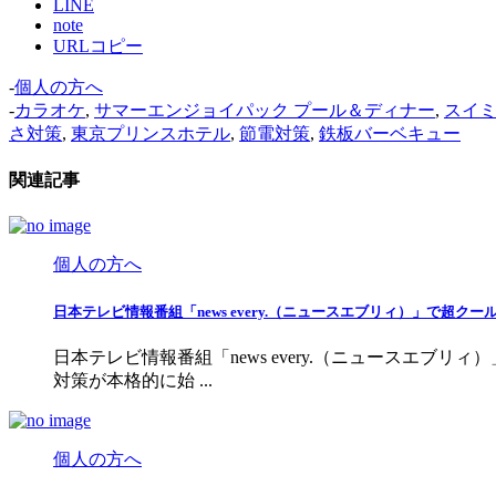
LINE
note
URLコピー
-
個人の方へ
-
カラオケ
,
サマーエンジョイパック プール＆ディナー
,
スイ
さ対策
,
東京プリンスホテル
,
節電対策
,
鉄板バーベキュー
関連記事
個人の方へ
日本テレビ情報番組「news every.（ニュースエブリィ）」で超ク
日本テレビ情報番組「news every.（ニュースエブ
対策が本格的に始 ...
個人の方へ