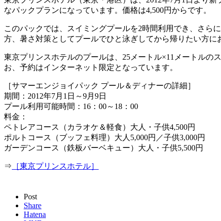
なパックプランになっています。価格は4,500円からです。
このパックでは、スイミングプールを2時間利用でき、さら
方、暑さ対策としてプールでひと泳ぎしてから帰りたい方に
東京プリンスホテルのプールは、25メートル×11メートルのス
お、予約はインターネット限定となっています。
［サマーエンジョイパック プール＆ディナーの詳細］
期間：2012年7月1日～9月9日
プール利用可能時間：16：00～18：00
料金：
ペトレアコース（カラオケ＆軽食）大人・子供4,500円
ポルトコース（ブッフェ料理）大人5,000円／子供3,000円
ガーデンコース（鉄板バーベキュー）大人・子供5,500円
⇒
［東京プリンスホテル］
Post
Share
Hatena