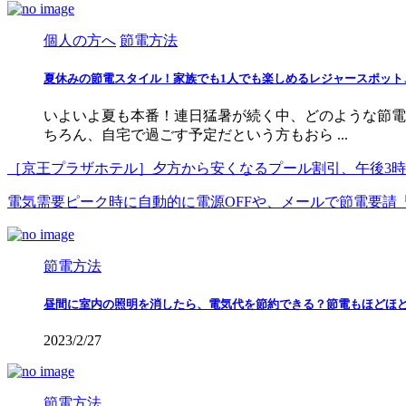
個人の方へ
節電方法
夏休みの節電スタイル！家族でも1人でも楽しめるレジャースポット
いよいよ夏も本番！連日猛暑が続く中、どのような節電
ちろん、自宅で過ごす予定だという方もおら ...
［京王プラザホテル］夕方から安くなるプール割引、午後3
電気需要ピーク時に自動的に電源OFFや、メールで節電要請
節電方法
昼間に室内の照明を消したら、電気代を節約できる？節電もほどほ
2023/2/27
節電方法