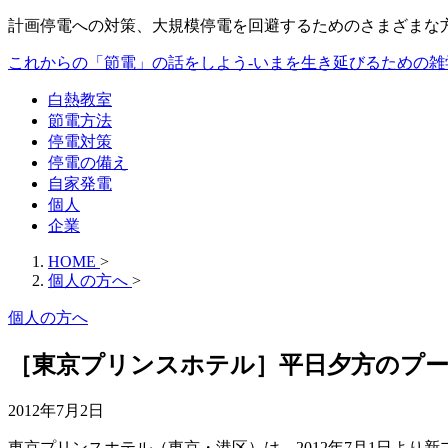
計画停電への対策、大規模停電を回避するためのさまざまな
これからの「節電」の話をしよう-いまを生き延びるための雑
白熱教室
節電方法
停電対策
停電の備え
自家発電
個人
企業
HOME
>
個人の方へ
>
個人の方へ
［東京プリンスホテル］平日夕方のプ
2012年7月2日
東京プリンスホテル（東京・港区）は、2012年7月1日よ