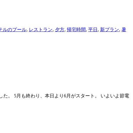
テルのプール
,
レストラン
,
夕方
,
帰宅時間
,
平日
,
新プラン
,
暑
れました。 5月も終わり、本日より6月がスタート。 いよいよ節電