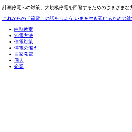
計画停電への対策、大規模停電を回避するためのさまざまな
これからの「節電」の話をしよう-いまを生き延びるための雑
白熱教室
節電方法
停電対策
停電の備え
自家発電
個人
企業