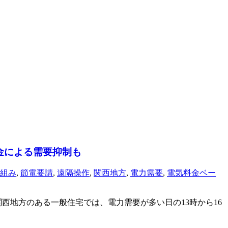
金による需要抑制も
組み
,
節電要請
,
遠隔操作
,
関西地方
,
電力需要
,
電気料金ベー
西地方のある一般住宅では、電力需要が多い日の13時から16