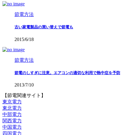
節電方法
古い家電製品の買い替えで節電も
2015/6/18
節電方法
節電のしすぎに注意。エアコンの適切な利用で熱中症を予防
2013/7/10
【節電関連サイト】
東京電力
東北電力
中部電力
関西電力
中国電力
四国電力