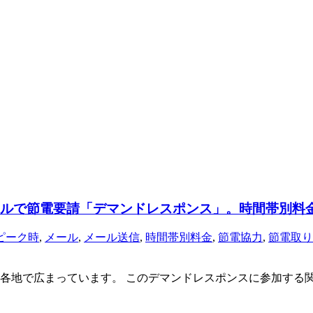
ールで節電要請「デマンドレスポンス」。時間帯別料
ピーク時
,
メール
,
メール送信
,
時間帯別料金
,
節電協力
,
節電取り
各地で広まっています。 このデマンドレスポンスに参加する関