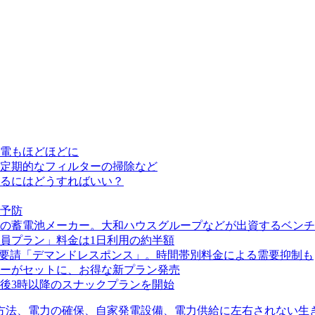
電もほどほどに
定期的なフィルターの掃除など
るにはどうすればいい？
予防
の蓄電池メーカー。大和ハウスグループなどが出資するベンチ
員プラン」料金は1日利用の約半額
電要請「デマンドレスポンス」。時間帯別料金による需要抑制も
ーがセットに、お得な新プラン発売
後3時以降のスナックプランを開始
方法、電力の確保、自家発電設備、電力供給に左右されない生