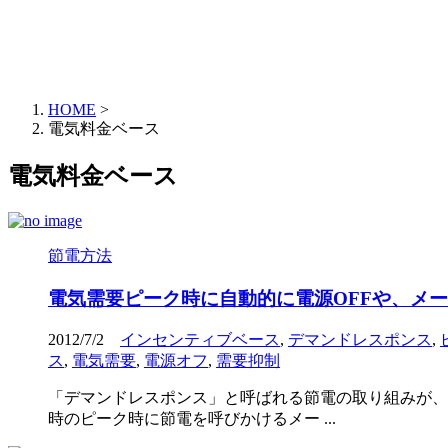
HOME
>
電気料金ベース
電気料金ベース
節電方法
電気需要ピーク時に自動的に電源OFFや、メ
2012/7/2
インセンティブベース
,
デマンドレスポンス
,
ス
,
電気需要
,
電源オフ
,
需要抑制
「デマンドレスポンス」と呼ばれる節電の取り組みが、
時のピーク時に節電を呼びかけるメー ...