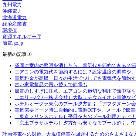
九州電力
沖縄電力
北海道電力
経済産業省
環境省
資源エネルギー庁
節電.go.jp
最新の記事10
昼間に室内の照明を消したら、電気代を節約できる？節
エアコンの電気代を節約するには？設定温度の調整や、
電気料金が高騰！日々の生活で少しでも電気代を節約す
古い家電製品の買い替えで節電も
節電のしすぎに注意。エアコンの適切な利用で熱中症を
［エリーパワー株式会社］大型リチウムイオン電池など
ホテルオークラ東京のプール夕方割引「アフタヌーン会
電気需要ピーク時に自動的に電源OFFや、メールで節
［東京プリンスホテル］平日夕方のプール利用とディナ
［京王プラザホテル］夕方から安くなるプール割引、午
計画停電への対策、大規模停電を回避するためのさまざまな