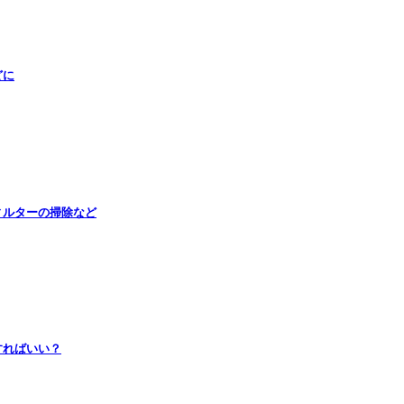
どに
ィルターの掃除など
すればいい？