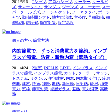
2011/5/16
Tシャツ
,
アロハシャツ
,
クーラー
,
クールビ
ズ
,
サマータイム
,
サンダル
,
ジーンズ
,
スニーカー
,
スー
パークールビズ
,
ノージャケット
,
ノーネクタイ
,
ポロシ
ャツ
,
勤務時間シフト
,
地方自治体
,
官公庁
,
早朝勤務
,
朝
型勤務
,
環境省
,
節電対策
,
設定温度
個人の方へ
節電方法
内窓節電で、ずっと消費電力を節約。インプ
ラスで節電。防音・断熱内窓（遮熱タイプ）
2011/4/24
2重窓
,
INPLUS
,
LIXIL
,
インプラス
,
インプ
ラスで節電
,
インプラス節電
,
カット
,
クーラー
,
サッシ
,
トステム
,
リクシル
,
住宅建材
,
内窓
,
内窓取り付け
,
冷房
機器
,
建材
,
快適
,
我慢
,
断熱
,
新日軽
,
日射熱
,
暖房
,
消費
電力
,
窓枠
,
節電対策
,
複層ガラス
,
遮熱
,
電力消費
,
高断
熱
節電方法