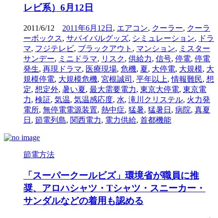
レビ系）6月12日
2011/6/12
2011年6月12日
,
エアコン
,
クーラー
,
クーラ
ーボックス
,
サバイバルグッズ
,
シミュレーション
,
ドラ
マ
,
フジテレビ
,
ブラックアウト
,
マンション
,
ミスター
サンデー
,
ミニドラマ
,
リスク
,
供給力
,
信号
,
停電
,
停電
発生
,
再現ドラマ
,
医療現場
,
危機
,
夏
,
大停電
,
大規模
,
大
規模停電
,
大規模危機
,
宮根誠司
,
平年以上
,
情報難民
,
想
定
,
想定外
,
暑い夏
,
最大需要電力
,
東京大停電
,
東京電
力
,
検証
,
気温
,
気温感応度
,
水
,
滝川クリステル
,
火力発
電所
,
無停電電源装置
,
熱中症
,
猛暑
,
猛暑日
,
病院
,
真夏
日
,
節電列島
,
関西電力
,
電力供給
,
首都機能
節電方法
「スーパークールビズ」環境省が職員に推
奨、アロハシャツ・Tシャツ・スニーカー・
サンダルなどの着用も認める