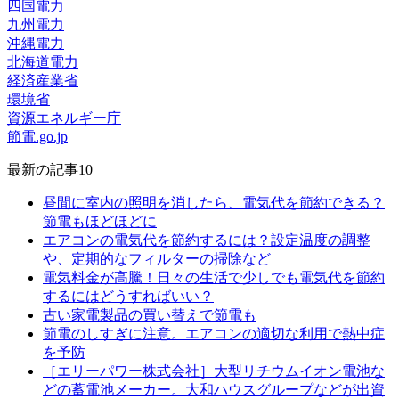
四国電力
九州電力
沖縄電力
北海道電力
経済産業省
環境省
資源エネルギー庁
節電.go.jp
最新の記事10
昼間に室内の照明を消したら、電気代を節約できる？
節電もほどほどに
エアコンの電気代を節約するには？設定温度の調整
や、定期的なフィルターの掃除など
電気料金が高騰！日々の生活で少しでも電気代を節約
するにはどうすればいい？
古い家電製品の買い替えで節電も
節電のしすぎに注意。エアコンの適切な利用で熱中症
を予防
［エリーパワー株式会社］大型リチウムイオン電池な
どの蓄電池メーカー。大和ハウスグループなどが出資