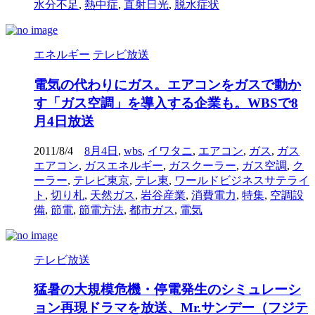
水分不足
,
熱中症
,
直射日光
,
脱水症状
エネルギー
テレビ放送
電気の代わりにガス。エアコンをガスで動か
す「ガス空調」を導入する企業も。WBSで8
月4日放送
2011/8/4
8月4日
,
wbs
,
イワタニ
,
エアコン
,
ガス
,
ガス
エアコン
,
ガスエネルギー
,
ガスクーラー
,
ガス空調
,
ク
ーラー
,
テレビ東京
,
テレ東
,
ワールドビジネスサテライ
ト
,
切り札
,
天然ガス
,
岩谷産業
,
消費電力
,
特集
,
空調設
備
,
節電
,
節電方法
,
都市ガス
,
電気
テレビ放送
猛暑の大規模危機・停電発生のシミュレーシ
ョン再現ドラマを放送、Mr.サンデー（フジテ