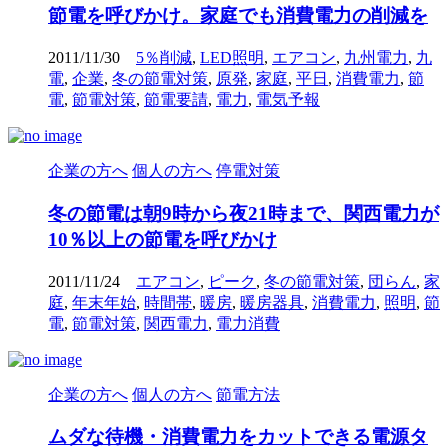
節電を呼びかけ。家庭でも消費電力の削減を
2011/11/30
5％削減
,
LED照明
,
エアコン
,
九州電力
,
九
電
,
企業
,
冬の節電対策
,
原発
,
家庭
,
平日
,
消費電力
,
節
電
,
節電対策
,
節電要請
,
電力
,
電気予報
企業の方へ
個人の方へ
停電対策
冬の節電は朝9時から夜21時まで、関西電力が
10％以上の節電を呼びかけ
2011/11/24
エアコン
,
ピーク
,
冬の節電対策
,
団らん
,
家
庭
,
年末年始
,
時間帯
,
暖房
,
暖房器具
,
消費電力
,
照明
,
節
電
,
節電対策
,
関西電力
,
電力消費
企業の方へ
個人の方へ
節電方法
ムダな待機・消費電力をカットできる電源タ