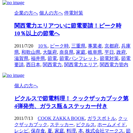
企業の方へ
個人の方へ
停電対策
関西電力エリアついに節電要請！ピーク時
10％以上の節電へ
2011/7/20
10％
,
ピーク時
,
三重県
,
事業者
,
京都府
,
兵庫
県
,
和歌山県
,
大阪府
,
奈良県
,
家庭
,
岐阜県
,
平日
,
政府
,
滋賀県
,
福井県
,
節電
,
節電パンフレット
,
節電対策
,
節電
要請
,
西日本
,
関西電力
,
関西電力エリア
,
関西電力管内
個人の方へ
ピクルスで節電料理！ クックザッカブック第
4弾発売、ガラス瓶＆ステッカー付き
2011/7/13
COOK ZAKKA BOOK
,
ガラスボトル
,
クッ
クザッカブック
,
ステッカー
,
ピクルス
,
ホームメイド
,
レシピ
,
保存食
,
夏
,
家庭
,
料理
,
本
,
株式会社マークス
,
節