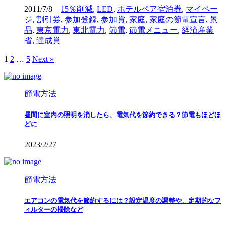
2011/7/8
15％削減
,
LED
,
ホテルペア宿泊券
,
マイペー
ジ
,
割引券
,
参加登録
,
参加賞
,
家庭
,
家庭の節電宣言
,
景
品
,
東京電力
,
東北電力
,
節電
,
節電メニュー
,
経済産業
省
,
達成賞
1
2
…
5
Next »
節電方法
昼間に室内の照明を消したら、電気代を節約できる？節電もほどほ
どに
2023/2/27
節電方法
エアコンの電気代を節約するには？設定温度の調整や、定期的なフ
ィルターの掃除など