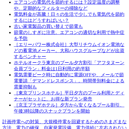
エアコンの電気代を節約するには？設定温度の調整
や、定期的なフィルターの掃除など
電気料金が高騰！日々の生活で少しでも電気代を節約
するにはどうすればいい？
古い家電製品の買い替えで節電も
節電のしすぎに注意。エアコンの適切な利用で熱中症
を予防
［エリーパワー株式会社］大型リチウムイオン電池な
どの蓄電池メーカー。大和ハウスグループなどが出資
するベンチャー
ホテルオークラ東京のプール夕方割引「アフタヌーン
会員プラン」料金は1日利用の約半額
電気需要ピーク時に自動的に電源OFFや、メールで節
電要請「デマンドレスポンス」。時間帯別料金による
需要抑制も
［東京プリンスホテル］平日夕方のプール利用とディ
ナーがセットに、お得な新プラン発売
［京王プラザホテル］夕方から安くなるプール割引、
午後3時以降のスナックプランを開始
計画停電への対策、大規模停電を回避するためのさまざまな
方法、電力の確保、自家発電設備、電力供給に左右されない