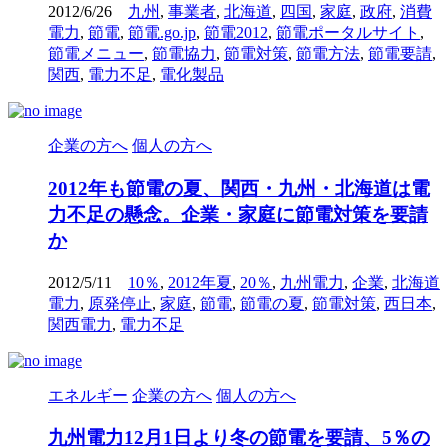
2012/6/26
九州
,
事業者
,
北海道
,
四国
,
家庭
,
政府
,
消費
電力
,
節電
,
節電.go.jp
,
節電2012
,
節電ポータルサイト
,
節電メニュー
,
節電協力
,
節電対策
,
節電方法
,
節電要請
,
関西
,
電力不足
,
電化製品
企業の方へ
個人の方へ
2012年も節電の夏、関西・九州・北海道は電
力不足の懸念。企業・家庭に節電対策を要請
か
2012/5/11
10％
,
2012年夏
,
20％
,
九州電力
,
企業
,
北海道
電力
,
原発停止
,
家庭
,
節電
,
節電の夏
,
節電対策
,
西日本
,
関西電力
,
電力不足
エネルギー
企業の方へ
個人の方へ
九州電力12月1日より冬の節電を要請、5％の