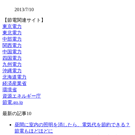
2013/7/10
【節電関連サイト】
東京電力
東北電力
中部電力
関西電力
中国電力
四国電力
九州電力
沖縄電力
北海道電力
経済産業省
環境省
資源エネルギー庁
節電.go.jp
最新の記事10
昼間に室内の照明を消したら、電気代を節約できる？
節電もほどほどに