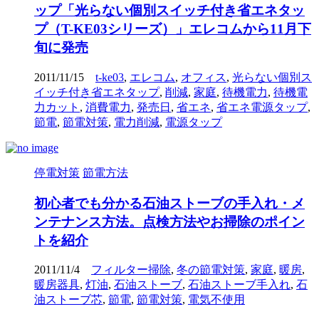
ップ「光らない個別スイッチ付き省エネタッ
プ（T-KE03シリーズ）」エレコムから11月下
旬に発売
2011/11/15
t-ke03
,
エレコム
,
オフィス
,
光らない個別ス
イッチ付き省エネタップ
,
削減
,
家庭
,
待機電力
,
待機電
力カット
,
消費電力
,
発売日
,
省エネ
,
省エネ電源タップ
,
節電
,
節電対策
,
電力削減
,
電源タップ
停電対策
節電方法
初心者でも分かる石油ストーブの手入れ・メ
ンテナンス方法。点検方法やお掃除のポイン
トを紹介
2011/11/4
フィルター掃除
,
冬の節電対策
,
家庭
,
暖房
,
暖房器具
,
灯油
,
石油ストーブ
,
石油ストーブ手入れ
,
石
油ストーブ芯
,
節電
,
節電対策
,
電気不使用