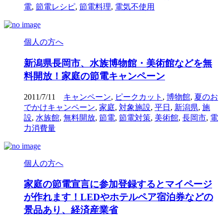
電
,
節電レシピ
,
節電料理
,
電気不使用
個人の方へ
新潟県長岡市、水族博物館・美術館などを無
料開放！家庭の節電キャンペーン
2011/7/11
キャンペーン
,
ピークカット
,
博物館
,
夏のお
でかけキャンペーン
,
家庭
,
対象施設
,
平日
,
新潟県
,
施
設
,
水族館
,
無料開放
,
節電
,
節電対策
,
美術館
,
長岡市
,
電
力消費量
個人の方へ
家庭の節電宣言に参加登録するとマイページ
が作れます！LEDやホテルペア宿泊券などの
景品あり、経済産業省