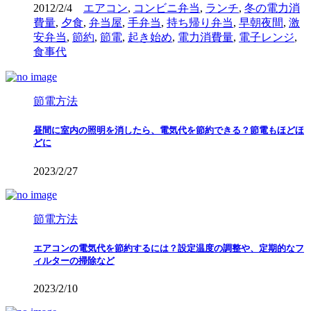
2012/2/4
エアコン
,
コンビニ弁当
,
ランチ
,
冬の電力消
費量
,
夕食
,
弁当屋
,
手弁当
,
持ち帰り弁当
,
早朝夜間
,
激
安弁当
,
節約
,
節電
,
起き始め
,
電力消費量
,
電子レンジ
,
食事代
節電方法
昼間に室内の照明を消したら、電気代を節約できる？節電もほどほ
どに
2023/2/27
節電方法
エアコンの電気代を節約するには？設定温度の調整や、定期的なフ
ィルターの掃除など
2023/2/10