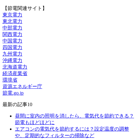
【節電関連サイト】
東京電力
東北電力
中部電力
関西電力
中国電力
四国電力
九州電力
沖縄電力
北海道電力
経済産業省
環境省
資源エネルギー庁
節電.go.jp
最新の記事10
昼間に室内の照明を消したら、電気代を節約できる？
節電もほどほどに
エアコンの電気代を節約するには？設定温度の調整
や、定期的なフィルターの掃除など