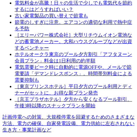
電気料金が高騰！日々の生活で少しでも電気代を節約
するにはどうすればいい？
古い家電製品の買い替えで節電も
節電のしすぎに注意。エアコンの適切な利用で熱中症
を予防
［エリーパワー株式会社］大型リチウムイオン電池な
どの蓄電池メーカー。大和ハウスグループなどが出資
するベンチャー
ホテルオークラ東京のプール夕方割引「アフタヌーン
会員プラン」料金は1日利用の約半額
電気需要ピーク時に自動的に電源OFFや、メールで節
電要請「デマンドレスポンス」。時間帯別料金による
需要抑制も
［東京プリンスホテル］平日夕方のプール利用とディ
ナーがセットに、お得な新プラン発売
［京王プラザホテル］夕方から安くなるプール割引、
午後3時以降のスナックプランを開始
計画停電への対策、大規模停電を回避するためのさまざまな
方法、電力の確保、自家発電設備、電力供給に左右されない
生き方・事業計画など