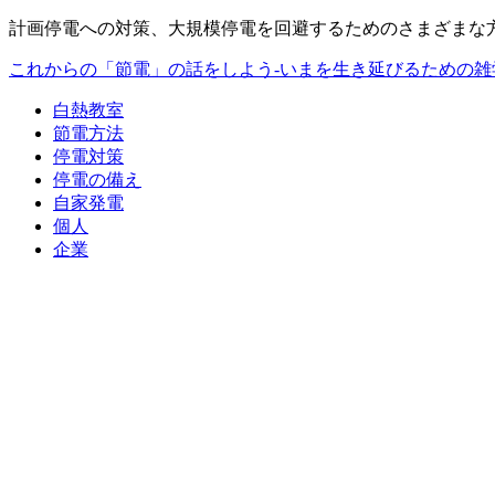
計画停電への対策、大規模停電を回避するためのさまざまな
これからの「節電」の話をしよう-いまを生き延びるための雑
白熱教室
節電方法
停電対策
停電の備え
自家発電
個人
企業