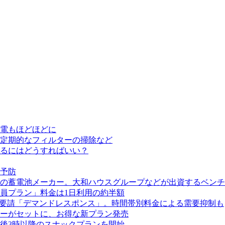
電もほどほどに
定期的なフィルターの掃除など
るにはどうすればいい？
予防
の蓄電池メーカー。大和ハウスグループなどが出資するベンチ
員プラン」料金は1日利用の約半額
電要請「デマンドレスポンス」。時間帯別料金による需要抑制も
ーがセットに、お得な新プラン発売
後3時以降のスナックプランを開始