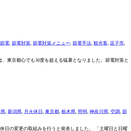
節電
,
節電対策
,
節電対策メニュー
,
節電手法
,
観光客
,
逗子市
,
には、東京都心でも30度を超える猛暑となりました。節電対策と
梨県
,
新潟県
,
月火休日
,
東京都
,
栃木県
,
照明
,
神奈川県
,
空調
,
節
休日の変更の取組みを行うと発表しました。 「土曜日と日曜