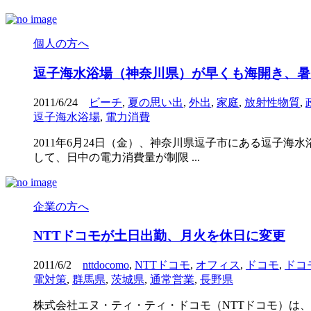
個人の方へ
逗子海水浴場（神奈川県）が早くも海開き、暑
2011/6/24
ビーチ
,
夏の思い出
,
外出
,
家庭
,
放射性物質
,
逗子海水浴場
,
電力消費
2011年6月24日（金）、神奈川県逗子市にある逗子
して、日中の電力消費量が制限 ...
企業の方へ
NTTドコモが土日出勤、月火を休日に変更
2011/6/2
nttdocomo
,
NTTドコモ
,
オフィス
,
ドコモ
,
ドコ
電対策
,
群馬県
,
茨城県
,
通常営業
,
長野県
株式会社エヌ・ティ・ティ・ドコモ（NTTドコモ）は