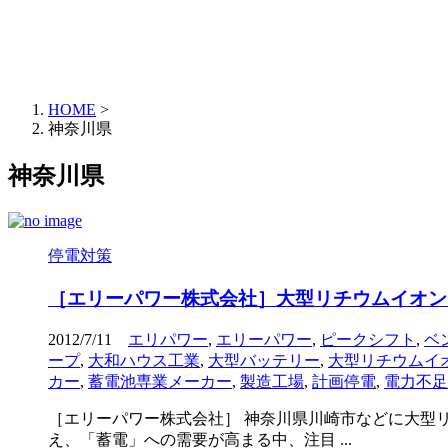
HOME
>
神奈川県
神奈川県
停電対策
［エリーパワー株式会社］大型リチウムイオン
2012/7/11
エリパワー
,
エリーパワー
,
ピークシフト
,
ベ
ープ
,
大和ハウス工業
,
大型バッテリー
,
大型リチウムイ
カー
,
蓄電池専業メーカー
,
製造工場
,
計画停電
,
電力不足
［エリーパワー株式会社］ 神奈川県川崎市などに大型
え、「蓄電」への需要が高まる中、注目 ...